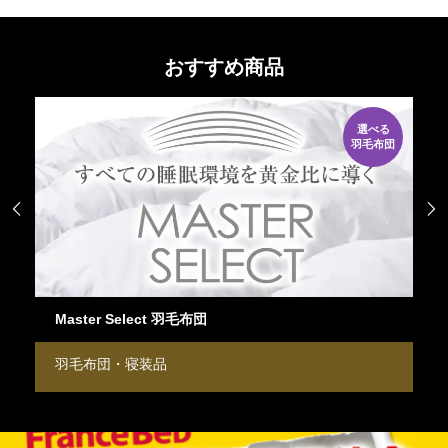
おすすめ商品
選べる
除菌
羽毛布団


LT-Lexシリーズマットレス
マットレス