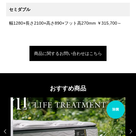
セミダブル
幅1280×長さ2100×高さ890×フット高270mm ￥315,700～
商品に関するお問い合わせはこちら
おすすめ商品
べる
除菌
布団

