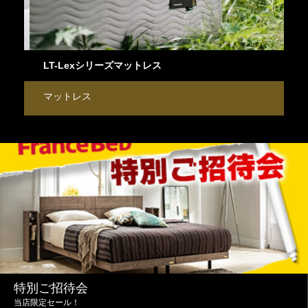
LT-Lexシリーズマットレス
ラ
マットレス
ベ
特別ご招待会
当店限定セール！